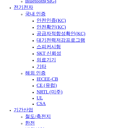
Bluetooth(SIG)
전기전자
국내 인증
안전인증(KC)
안전확인(KC)
공급자적합성확인(KC)
대기전력저감프로그램
스피커시험
SKT 신뢰성
의료기기
기타
해외 인증
IECEE-CB
CE (유럽)
NRTL (미주)
UL
CSA
기간산업
철도/축전지
한전