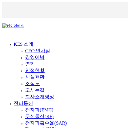
KES 소개
CEO 인사말
경영이념
연혁
인정현황
시설현황
조직도
오시는길
회사소개영상
전파통신
전자파(EMC)
무선통신(RF)
전자파흡수율(SAR)