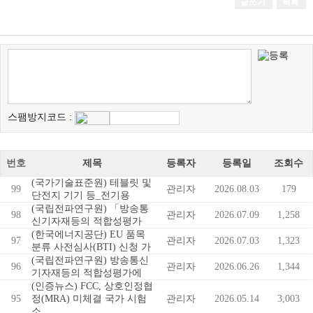
글쓰기
목록
스팸방지코드 :
번호
제목
등록자
등록일
조회수
(국가기술표준원) 테블릿 및
99
관리자
2026.08.03
179
단전지 기기 등_전기용
(국립전파연구원) 「방송통
98
관리자
2026.07.09
1,258
신기자재등의 적합성평가
(한국에너지공단) EU 품목
97
관리자
2026.07.03
1,323
분류 사전심사(BTI) 신청 가
(국립전파연구원) 방송통신
96
관리자
2026.06.26
1,344
기자재등의 적합성평가에
(인증뉴스) FCC, 상호인정협
95
정(MRA) 미체결 국가 시험
관리자
2026.05.14
3,003
소