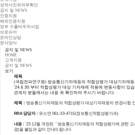
성적서진위여부확인
공지 및 NEWS
인증지원
해외인증지원
정부 수출바우처사업
브로슈어
온라인상담
문서양식
공지 및 NEWS
HOME
고객지원
공지 및 NEWS
보기
제목
(국립전파연구원) 방송통신기자재등의 적합성평가 대상기자재등의 변경
'24.6.30.부터 적합성평가 대상 기자재에 적용에 변동사항이 있습
관계자 분들께서는 내용 꼭 확인하여 주시기 바랍니다.
제목 :
방송통신기자재등의 적합성평가 대상기자재등의 변경사항 
RRA 담당자 :
유소연 061-33-4715(
정보통신적합성평가과)
내용 :
'23.12
월 개정된「방송통신기자재등의 적합성평가에 관한 고
경
)
을 붙임과 같이 안내드립니다
.