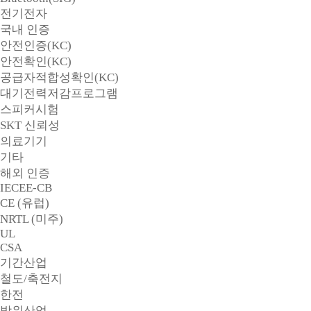
전기전자
국내 인증
안전인증(KC)
안전확인(KC)
공급자적합성확인(KC)
대기전력저감프로그램
스피커시험
SKT 신뢰성
의료기기
기타
해외 인증
IECEE-CB
CE (유럽)
NRTL (미주)
UL
CSA
기간산업
철도/축전지
한전
방위산업