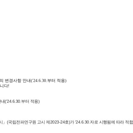
사항 안내('24.6.30.부터 적용)
니다!
안
내
(
'24.6.30.
부터 적용
)
시」
(
국립전파연구원 고시 제
2023-24
호
)
가
'24.6.30.
자로 시행됨에 따라 적